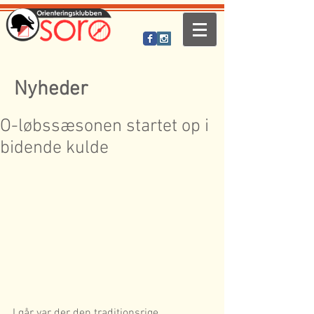
Nyheder
O-løbssæsonen startet op i
bidende kulde
I går var der den traditionsrige 