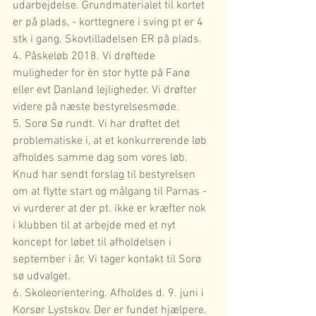
udarbejdelse. Grundmaterialet til kortet 
er på plads, - korttegnere i sving pt er 4 
stk i gang. Skovtilladelsen ER på plads.
4. Påskeløb 2018. Vi drøftede 
muligheder for èn stor hytte på Fanø 
eller evt Danland lejligheder. Vi drøfter 
videre på næste bestyrelsesmøde.
5. Sorø Sø rundt. Vi har drøftet det 
problematiske i, at et konkurrerende løb 
afholdes samme dag som vores løb. 
Knud har sendt forslag til bestyrelsen 
om at flytte start og målgang til Parnas - 
vi vurderer at der pt. ikke er kræfter nok 
i klubben til at arbejde med et nyt 
koncept for løbet til afholdelsen i 
september i år. Vi tager kontakt til Sorø 
sø udvalget.
6. Skoleorientering. Afholdes d. 9. juni i 
Korsør Lystskov. Der er fundet hjælpere.