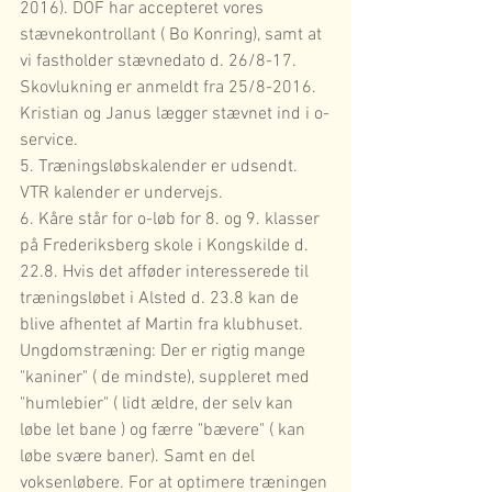
2016). DOF har accepteret vores 
stævnekontrollant ( Bo Konring), samt at 
vi fastholder stævnedato d. 26/8-17. 
Skovlukning er anmeldt fra 25/8-2016. 
Kristian og Janus lægger stævnet ind i o-
service.
5. Træningsløbskalender er udsendt. 
VTR kalender er undervejs.
6. Kåre står for o-løb for 8. og 9. klasser 
på Frederiksberg skole i Kongskilde d. 
22.8. Hvis det afføder interesserede til 
træningsløbet i Alsted d. 23.8 kan de 
blive afhentet af Martin fra klubhuset. 
Ungdomstræning: Der er rigtig mange 
"kaniner" ( de mindste), suppleret med 
"humlebier" ( lidt ældre, der selv kan 
løbe let bane ) og færre "bævere" ( kan 
løbe svære baner). Samt en del 
voksenløbere. For at optimere træningen 