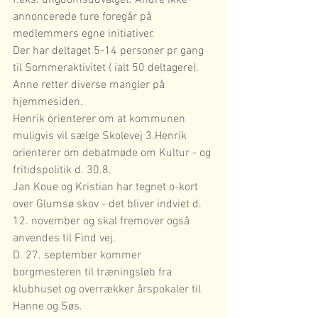
f.eks. ungdomsudvalget. Andre ikke-
annoncerede ture foregår på 
medlemmers egne initiativer.
Der har deltaget 5-14 personer pr gang 
til Sommeraktivitet ( ialt 50 deltagere).
Anne retter diverse mangler på 
hjemmesiden.
Henrik orienterer om at kommunen 
muligvis vil sælge Skolevej 3.Henrik 
orienterer om debatmøde om Kultur - og 
fritidspolitik d. 30.8.
Jan Koue og Kristian har tegnet o-kort 
over Glumsø skov - det bliver indviet d. 
12. november og skal fremover også 
anvendes til Find vej.
D. 27. september kommer 
borgmesteren til træningsløb fra 
klubhuset og overrækker årspokaler til 
Hanne og Søs.