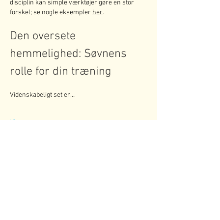
disciplin kan simple værktøjer gøre en stor 
forskel; se nogle eksempler 
her
.
Den oversete 
hemmelighed: Søvnens 
rolle for din træning
Videnskabeligt set er…
Vis mere
Synes godt om
Svar
Nyheds Arkiv