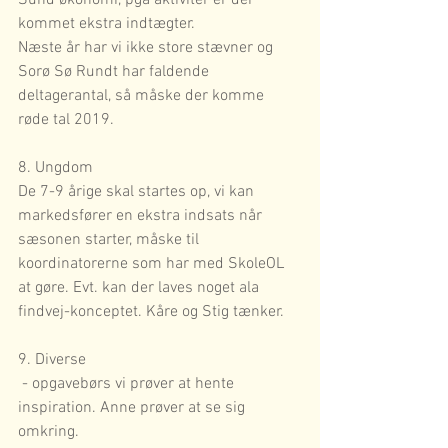
Sund økonomi, pga aktiviter er der 
kommet ekstra indtægter.
Næste år har vi ikke store stævner og 
Sorø Sø Rundt har faldende 
deltagerantal, så måske der komme 
røde tal 2019.
8. Ungdom
De 7-9 årige skal startes op, vi kan 
markedsfører en ekstra indsats når 
sæsonen starter, måske til 
koordinatorerne som har med SkoleOL 
at gøre. Evt. kan der laves noget ala 
findvej-konceptet. Kåre og Stig tænker.
9. Diverse
 - opgavebørs vi prøver at hente 
inspiration. Anne prøver at se sig 
omkring.