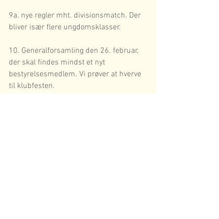
9a. nye regler mht. divisionsmatch. Der 
bliver især flere ungdomsklasser.
10. Generalforsamling den 26. februar, 
der skal findes mindst et nyt 
bestyrelsesmedlem. Vi prøver at hverve 
til klubfesten.
11. Næste møde - tirsdag den 22. januar 
kl. 1900.
Referat