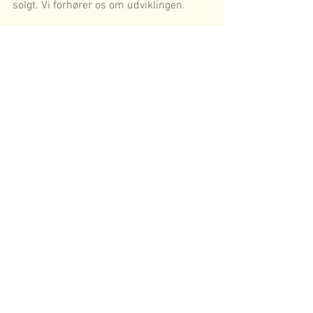
solgt. Vi forhører os om udviklingen.
Næste møde 2/10 kl 19 i klubhuset
Referat
Kommentarer
Skriv en kommentar...
Nyheds Arkiv