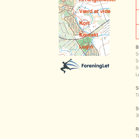
Værd at vide
Kort
Kontakt
Login
B
S
S
S
L
S
T
S
3
R
T