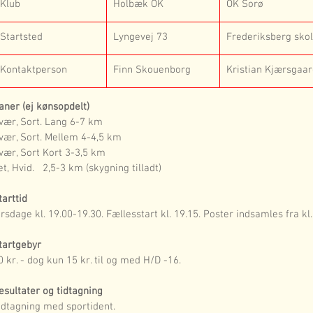
Klub
Holbæk OK 
OK Sorø
Startsted
Lyngevej 73
Frederiksberg sko
Kontaktperson
Finn Skouenborg
Kristian Kjærsgaa
aner (ej kønsopdelt)
vær, Sort. Lang 6-7 km 
vær, Sort. Mellem 4-4,5 km 
vær, Sort Kort 3-3,5 km
et, Hvid.   2,5-3 km (skygning tilladt)
tarttid 
irsdage kl. 19.00-19.30. Fællesstart kl. 19.15. Poster indsamles fra kl.
tartgebyr
0 kr. - dog kun 15 kr. til og med H/D -16. 
esultater og tidtagning
idtagning med sportident. 