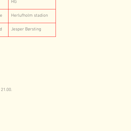
HG
le
Herlufholm stadion
rd
Jesper Børsting
 21.00. 