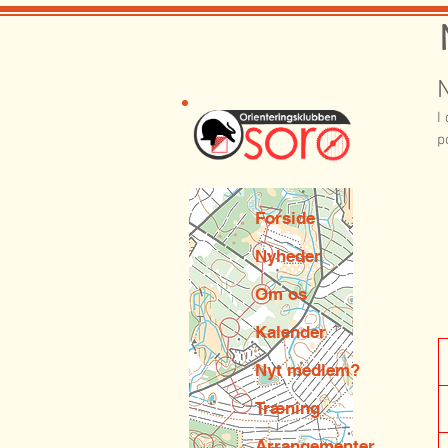
I
p
Forside
Nyheder
Om os
Kalender
Nyt medlem?
Træning
Arrangementer