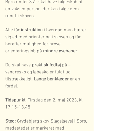
Børn under 8 år skal have følgeskab af 
en voksen person, der kan følge dem 
rundt i skoven.
Alle får 
instruktion
 i hvordan man bærer 
sig ad med orientering i skoven og får 
herefter mulighed for prøve 
orienteringsløb på 
mindre øvebaner
.
Du skal have 
praktisk fodtøj
 på – 
vandresko og løbesko er fuldt ud 
tilstrækkeligt. 
Lange benklæder
 er en 
fordel.
Tidspunkt:
 Tirsdag den 2. maj 2023, kl. 
17.15-18.45.
Sted:
 Grydebjerg skov, Slagelsevej i Sorø, 
mødestedet er markeret med 