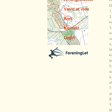
R
D
Værd at vide
1
2
Kort
k
Kontakt
3
e
Login
u
4
b
k
b
5
s
6
e
7
a
8
9
b