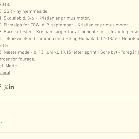
 2018.
0. SSR - ny hjemmeside.
1. Skoleløb d. 8/6 - Kristian er primus motor.
2. Firmaløb for COWI d. 9. september - Kristian er primus motor.
3. Børneattester - Kristian sørger for at indhente for relevante perso
4. Teknikweekend sammen med HG og Holbæk d. 17-18/ 6 - Henrik in
ytter.
5. Næste møde - d. 13. juni kl. 19.15 (efter sprint i Sorø by) - foregår
ørger for fourage.
ef. Mette
eferat
r