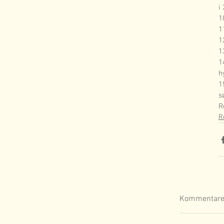
i
1
1
1
1
1
h
1
s
R
R
Kommentare