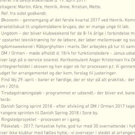
eferat fra bestyrelsesmøde d. 19. april 2017.
eltagere: Martin, Kåre, Henrik, Anne, Kristian, Mette.
. Ref. fra sidst godkendt.
. Økonomi - gennemgang af det første kvartal 2017 ved Henrik. Komme
ørselstilskud til ungdomsløbere bruges, der er mange unge til løb.
. Ungdom – der bliver klubweekend for de 8-14 årige i forbindelse med
r opstartet tekniktræning for de løbere, der løber mellemsvær og svær
ngdomsweekend i Råbjerghytten i marts. Der arbejdes på tur til samm
. DM / Ormen - møde afholdt d. 18/4 for funktionsledere - Janus udse
liver lagt på o-service snarest. Kortkonsulent Asger Kristensen fra 
orttegnerholdet i skoven og han siger ok for processen p.t. Vi gennem
udget for arrangementet og der kom, forslag til justeringer.
. Find Vej 29. april - baner er færdige, der er styr på alt praktisk,-
om i 2016.
. Tirsdagstræningsløb - programmet er udsendt,- der bliver evt. banel
fterår.
. Danish Spring sprint 2018 - efter afvikling af DM / Ormen 2017 tager v
rrangere sprinten til Danish Spring 2018 i Sorø by.
. Ringstedprojektet - processen er i gang.
. Påskeløb - 2017, fantastisk hytte, god tur med 30 overnattende i h
liver ikke klubtur med fælles hytte,- vi overvejer i stedet at arrange