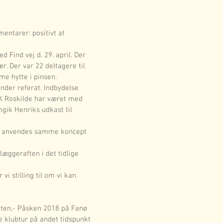
ntarer: positivt at 
 Find vej d. 29. april. Der 
. Der var 22 deltagere til 
e hytte i pinsen.
nder referat. Indbydelse 
OK Roskilde har været med 
gik Henriks udkast til 
 der anvendes samme koncept 
æggeraften i det tidlige 
i stilling til om vi kan 
ytten,- Påsken 2018 på Fanø 
re klubtur på andet tidspunkt 