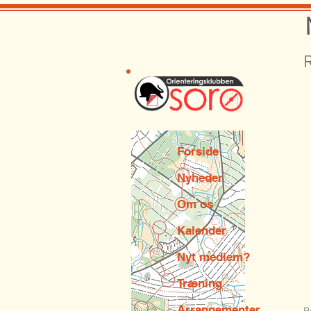
R
Forside
Nyheder
Om os
Kalender
Nyt medlem?
Træning
Arrangementer