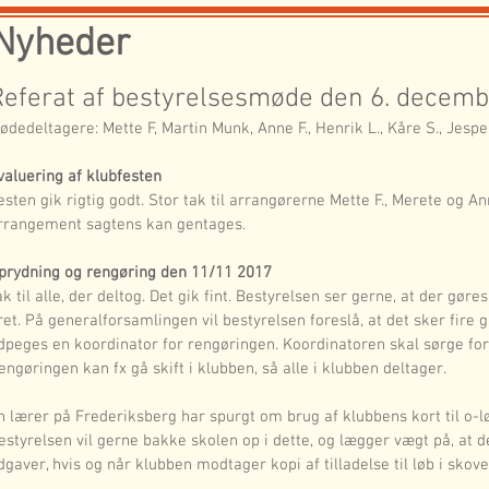
Nyheder
Referat af bestyrelsesmøde den 6. decem
ødedeltagere: Mette F, Martin Munk, Anne F., Henrik L., Kåre S., Jesper M
valuering af klubfesten
esten gik rigtig godt. Stor tak til arrangørerne Mette F., Merete og An
rrangement sagtens kan gentages.
prydning og rengøring den 11/11 2017
ak til alle, der deltog. Det gik fint. Bestyrelsen ser gerne, at der gø
ret. På generalforsamlingen vil bestyrelsen foreslå, at det sker fire 
dpeges en koordinator for rengøringen. Koordinatoren skal sørge for 
engøringen kan fx gå skift i klubben, så alle i klubben deltager.
n lærer på Frederiksberg har spurgt om brug af klubbens kort til o-l
estyrelsen vil gerne bakke skolen op i dette, og lægger vægt på, at d
dgaver, hvis og når klubben modtager kopi af tilladelse til løb i skove