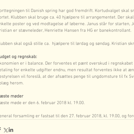
orttegningen til Danish spring har god fremdrift. Kortudvalget skal s
ortet. Klubben skal bruge ca. 40 hjælpere til arrangementet. Der skal 
nkelte poster og ved modtagelse af løberne. Janus står for starten, J
ristian er stævneleder, Henriette Hansen fra HG er banekontrollant.
lubben skal også stille ca.  hjælpere til lørdag og søndag. Kristian s
udget og regnskab:
konomien er i balance. Der forventes et pænt overskud i regnskabet 
etaling for enkelte udgifter endnu, men resultat forventes ikke at æ
estyrelsen vil foreslå, at der afsættes penge til ungdomsture til fx
plæg herom.
æste møder
æste møde er den 6. februar 2018 kl. 19.00.
eneral forsamling er fastsat til den 27. februar 2018, kl. 19.00, og fo