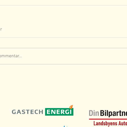
r
ommentar...