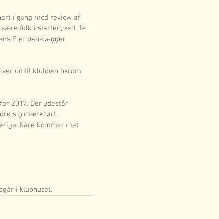
nart i gang med review af 
være folk i starten, ved de 
ens F. er banelægger, 
kriver ud til klubben herom
for 2017. Der udestår 
ndre sig mærkbart.
 Sverige. Kåre kommer met 
regår i klubhuset.