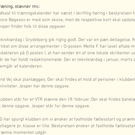
ræning, stævner mv.:
dkast til træningskalender har været i skriftlig høring i bestyrelsen 
tore Bøgesov er med som skove, men de respektive kort skal opdate
esper finder folk til disse opgaver.
ekniklørdag i Grydebjerg gik rigtig godt. Der var en pæn deltagelse. Me
rtikel om disse arrangementer i O-posten. Mette F. har lavet aftale 
edaktøren på O posten ), at han sender én af sine lokale skribenter ud ti
år de har holdt redaktionsmøde. Der er tekniklørdag i januar, marts o
remgår af kalenderen.
ind Vej skal planlægges. Der skal findes et hold af personer i klubben t
ktiviteter. Jesper har denne opgave.
lubben står for et VTR stævne den 18. februar. Der skal findes banel
il denne opgave. Jesper står for denne opgave.
G har spurgt klubben om vi ønsker at fastholde fællesstart og præmier
eltagere pr. klasse er lille. Bestyrelsen ønsker at fastholde fællessta
ræmie momentet udgår.