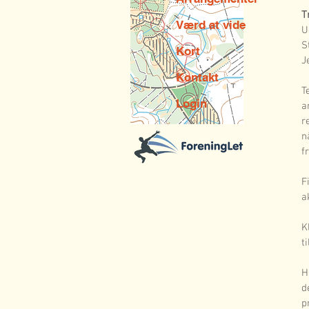
T
Værd at vide
U
S
Kort
J
Kontakt
T
Login
a
r
n
f
F
a
K
t
H
d
p