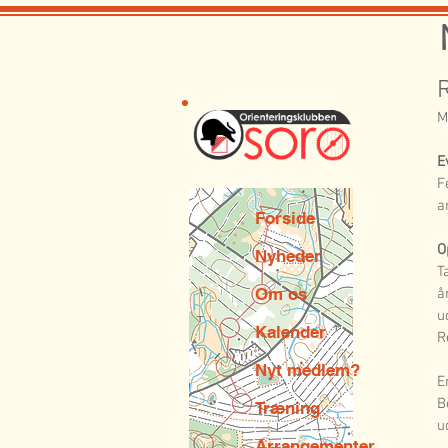
M
E
F
a
Forside
O
Nyheder
T
Om os
å
u
Kalender
R
Nyt medlem?
E
B
Træning
u
Arrangementer