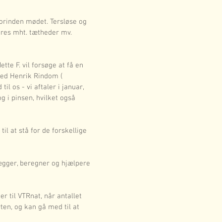
forinden mødet. Tersløse og 
res mht. tætheder mv. 
tte F. vil forsøge at få en 
med Henrik Rindom ( 
l os - vi aftaler i januar, 
g i pinsen, hvilket også 
il at stå for de forskellige 
ægger, beregner og hjælpere 
 til VTRnat, når antallet 
rten, og kan gå med til at 