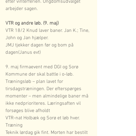
efter vinterferien. Ungdomsudvalget 
arbejder sagen.
VTR og andre løb. (9. maj)
VTR 18/2 Knud laver baner. Jan K.; Tine, 
John og Jan hjælper.
JMJ tjekker dagen før og bom på 
dagen(Janus evt)
9. maj firmaevent med DGI og Sorø 
Kommune der skal battle i o-løb.
Træningsløb – plan lavet for 
tirsdagstræningen. Der efterspørges 
momenter – men almindelige baner må 
ikke nedprioriteres. Læringsaften vil 
forsøges blive afholdt
VTR-nat Holbæk og Sorø et løb hver.
Træning
Teknik lørdag gik fint. Morten har bestilt 