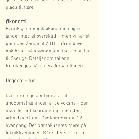
gerne være forløber en af dagene. Der er 
plads til flere.
Økonomi
Henrik gennemgik økonomien og vi 
lander med et overskud  - men vi har et 
par udestående til 2018. Så de bliver 
nok brugt på spændende ting – bl.a. tur 
til Sverige. Detaljer om tallene 
fremlægges på generalforsamlingen.
Ungdom – tur
Der er mange der bidrager til 
ungdomstræningen af de voksne – der 
mangler lidt koordinering, men der 
arbejdes på det. Der kommer ca. 12 
hver gang. Der bør fokuseres mere på 
tekniktræningen. Kåre: der sker mere 