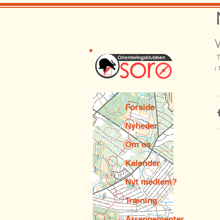
 Tak til alle deltagere for deres bidrag til en herlig aften i den mørke Sønderskov. Næste natløb er 
i
Forside
Nyheder
Om os
Kalender
Nyt medlem?
Træning
Arrangementer