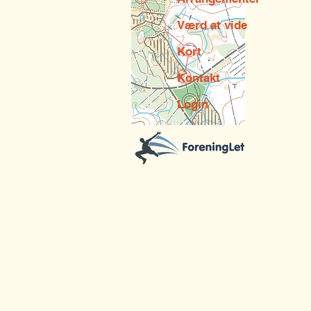
Værd at vide
Kort
Kontakt
Login