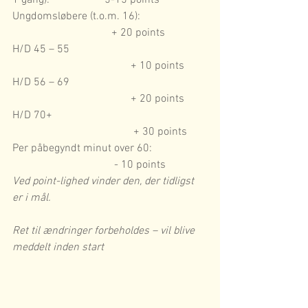
1 gang):                    5-15 points
Ungdomsløbere (t.o.m. 16):                        
                                    + 20 points
H/D 45 – 55                                                  
                                           + 10 points
H/D 56 – 69                                                  
                                           + 20 points
H/D 70+                                                        
                                            + 30 points
Per påbegyndt minut over 60:                    
                                     - 10 points
Ved point-lighed vinder den, der tidligst 
er i mål.
Ret til ændringer forbeholdes – vil blive 
meddelt inden start 