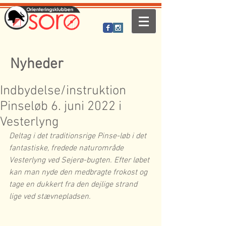
Nyheder
Indbydelse/instruktion
Pinseløb 6. juni 2022 i
Vesterlyng
Deltag i det traditionsrige Pinse-løb i det 
fantastiske, fredede naturområde 
Vesterlyng ved Sejerø-bugten. Efter løbet 
kan man nyde den medbragte frokost og 
tage en dukkert fra den dejlige strand 
lige ved stævnepladsen.