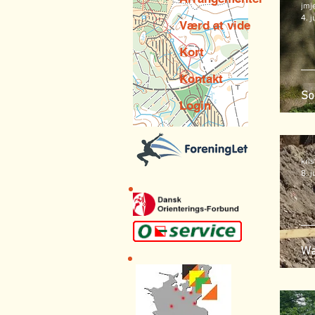
jmj
4. j
Værd at vide
Kort
Kontakt
So
Login
kri
8. j
Wa