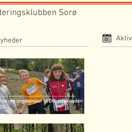
teringsklubben Sorø
Aktiv
yheder
espersen
ul.
rne- og ungdomstur til DM-weekenden
26