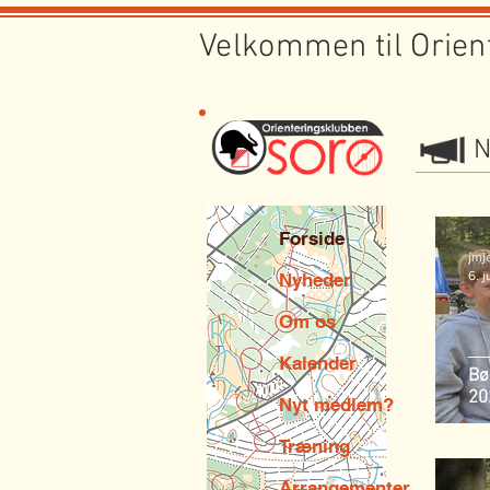
Velkommen til Orien
N
Forside
jmj
6. j
Nyheder
Om os
Kalender
Bø
20
Nyt medlem?
Træning
Arrangementer