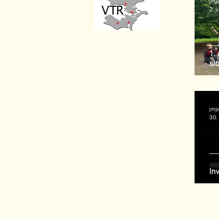
jmj
2. j
1.
slu
jmj
30.
In