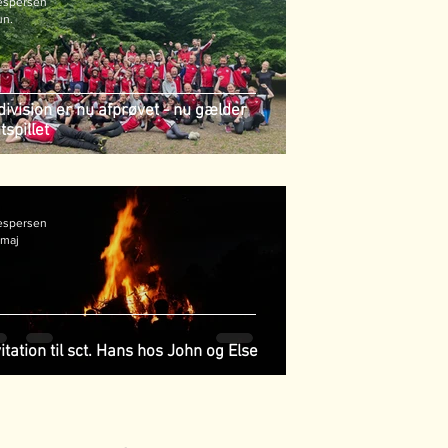
espersen
un.
 division er nu afprøvet - nu gælder
tspillet
espersen
 maj
vitation til sct. Hans hos John og Else