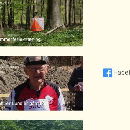
espersen
ul.
mmerferie-træning
stiankhansen
Face
un.
lther Lund er gået bort