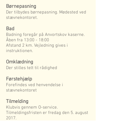
Børnepasning
Der tilbydes børnepasning. Mødested ved
stævnekontoret.
Bad
Badning foregår på Anvortskov kaserne.
Åben fra 13:00 - 18:00
Afstand 2 km. Vejledning gives i
instruktionen.
Omklædning
Der stilles telt til rådighed
Førstehjælp
Forefindes ved henvendelse i
stævnekontoret
Tilmelding
Klubvis gennem O-service.
Tilmeldingsfristen er fredag den 5. august
2017.
Eftertilmelding: Indtil onsdag den 16.
august kl. 12:00 til normal startafgift plus