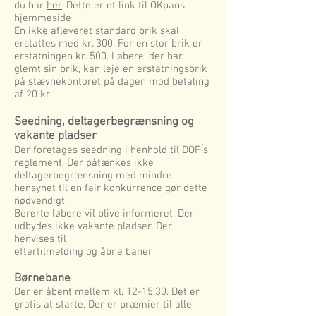
du har
her
. Dette er et link til OKpans
hjemmeside
En ikke afleveret standard brik skal
erstattes med kr. 300. For en stor brik er
erstatningen kr. 500. Løbere, der har
glemt sin brik, kan leje en erstatningsbrik
på stævnekontoret på dagen mod betaling
af 20 kr.
Seedning, deltagerbegrænsning og
vakante pladser
Der foretages seedning i henhold til DOF ́s
reglement. Der påtænkes ikke
deltagerbegrænsning med mindre
hensynet til en fair konkurrence gør dette
nødvendigt.
Berørte løbere vil blive informeret. Der
udbydes ikke vakante pladser. Der
henvises til
eftertilmelding og åbne baner
Børnebane
Der er åbent mellem kl. 12-15:30. Det er
gratis at starte. Der er præmier til alle.