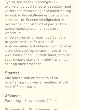
Typisk sjællandsk blandingsskov
overvejende bestående af bøgeskov, med
varierende bevoksninger af nåletræer og
birkeskov. Kurvebilledet er overvejende
småkuperet. Gennemløbeligheden er
overordnet god, afbrudt af partier hvor
gennemløbeligheden er reduceret
væsentligt.
Underskoven er primært bestående af
bregner med kun få partier af
brændenælder. Nykobbel er domineret af
store skovveje, og er speciel ved at der
ikke findes noget udbredt stinet, som der
ses i bynære skove. Området har en del
søer og moseområder.
Startret
Alle løbere som er medlem af en
orienteringsklub, der er medlem af DOF
eller IOF kan starte.
Afstande
Parkering - Stævneplads: 900 m
Stævneplads - Start: Annonceres i