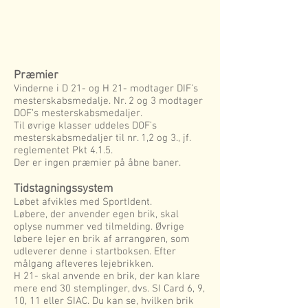
Præmier
Vinderne i D 21- og H 21- modtager DIF’s
mesterskabsmedalje. Nr. 2 og 3 modtager
DOF’s mesterskabsmedaljer.
Til øvrige klasser uddeles DOF’s
mesterskabsmedaljer til nr. 1,2 og 3., jf.
reglementet Pkt 4.1.5.
Der er ingen præmier på åbne baner.
Tidstagningssystem
Løbet afvikles med SportIdent.
Løbere, der anvender egen brik, skal
oplyse nummer ved tilmelding. Øvrige
løbere lejer en brik af arrangøren, som
udleverer denne i startboksen. Efter
målgang afleveres lejebrikken.
H 21- skal anvende en brik, der kan klare
mere end 30 stemplinger, dvs. SI Card 6, 9,
10, 11 eller SIAC. Du kan se, hvilken brik