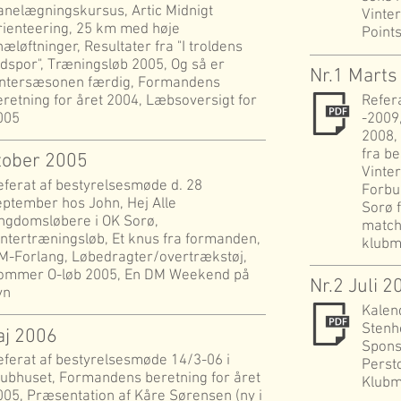
anelægningskursus, Artic Midnigt
Vinte
rienteering, 25 km med høje
Points
æløftninger, Resultater fra "I troldens
odspor", Træningsløb 2005, Og så er
Nr.1 Marts
intersæsonen færdig, Formandens
eretning for året 2004, Læbsoversigt for
Refer
005
-2009
2008,
fra b
tober 2005
Vinte
eferat af bestyrelsesmøde d. 28
Forbu
eptember hos John, Hej Alle
Sorø 
ngdomsløbere i OK Sorø,
match
intertræningsløb, Et knus fra formanden,
klubm
M-Forlang, Løbedragter/overtrækstøj,
ommer O-løb 2005, En DM Weekend på
Nr.2 Juli 2
yn
Kalen
Stenho
aj 2006
Sponso
eferat af bestyrelsesmøde 14/3-06 i
Persto
lubhuset, Formandens beretning for året
Klubm
005, Præsentation af Kåre Sørensen (ny i