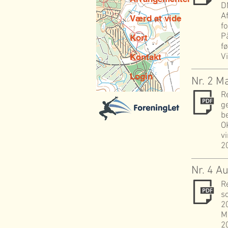
D
A
Værd at vide
fo
P
Kort
fø
V
Kontakt
Login
Nr. 2 M
R
g
b
O
v
2
Nr. 4 A
R
s
2
M
2