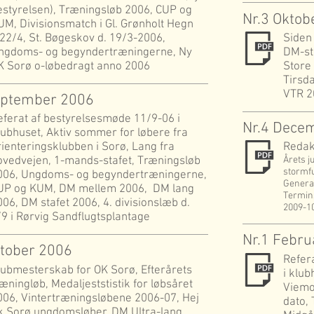
estyrelsen), Træningsløb 2006, CUP og
Nr.3 Oktob
UM, Divisionsmatch i Gl. Grønholt Hegn
.22/4, St. Bøgeskov d. 19/3-2006,
Siden 
ngdoms- og begyndertræningerne, Ny
DM-st
K Sorø o-løbedragt anno 2006
Store
Tirsd
VTR 2
September 2006
eferat af bestyrelsesmøde 11/9-06 i
Nr.4 Dece
lubhuset, Aktiv sommer for løbere fra
rienteringsklubben i Sorø, Lang fra
Redakt
ovedvejen, 1-mands-stafet, Træningsløb
Årets j
stormfu
006, Ungdoms- og begyndertræningerne,
General
UP og KUM, DM mellem 2006, DM lang
Termins
006, DM stafet 2006, 4. divisionslæb d.
2009-10
/9 i Rørvig Sandflugtsplantage
Nr.1 Febru
ktober 2006
Refer
lubmesterskab for OK Sorø, Efterårets
i klub
ræningløb, Medaljeststistik for løbsåret
Viemo
006, Vintertræningsløbene 2006-07, Hej
dato, 
k Sorø ungdomsløber, DM Ultra-lang,