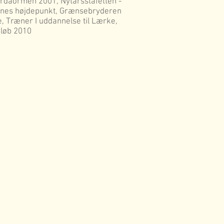
rdaormen 2001, Nytårsstafetten -
rnes højdepunkt, Grænsebryderen
e, Træner I uddannelse til Lærke,
løb 2010