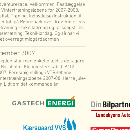
dventurerace, Velkommen, Fastlæggelse
f Vintertræningsløbene for 2007-2008,
tløb Trøning, Indbydelse/Instruktion til
TR-løb på Rønnebæk overdrev, Vinterens
-træning - tekniklørdag og torsdagstrim,
øsetræning, Tekniklørdag, Og så har vi
ået overragt midgårdaormen
ecember 2007
ngdomstur men enkelte ældre deltagere
il Bornholm, Klubmesterskab d. 9/12-
07, Foreløbig stilling i VTR-løbene,
intertræningsløbene 2007-08, Herre jule-
ur, Lidt om det kommende år