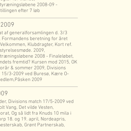
rtyræningsløbene 2008-09 -
tillingen efter 7 løb
 2009
at af generalforsamlingen d. 3/3
, Formandens beretning for året
 Velkommen, Klubdragter, Kort ref.
estyrelsesmøde. 2009,
rtræningsløbene 2008 - Finaleløbet,
ndets fremtid? Kursen mod 2015, OK
forår & sommer 2009, Divisions
 15/3-2009 ved Buresø, Kære O-
edlem,Påsken 2009
009
der, Divisions match 17/5-2009 ved
lt Vang, Det vilde Vesten,
rat, Og så lidt fra Knuds 10 mila i
rp 18. og 19. april, Nordeapris,
esterskab, Grønt Partnerskab,