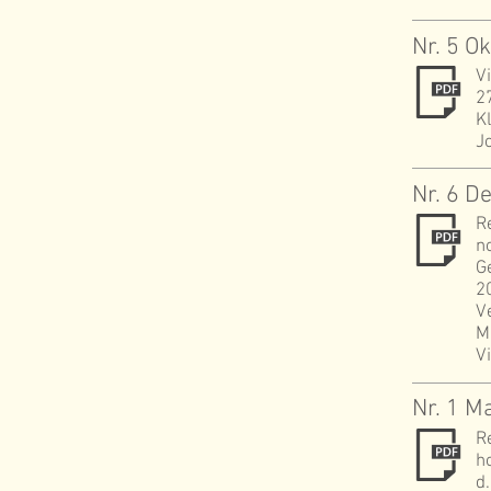
Nr. 5 O
V
2
K
J
Nr. 6 
R
n
G
2
V
M
V
Nr. 1 M
R
h
d