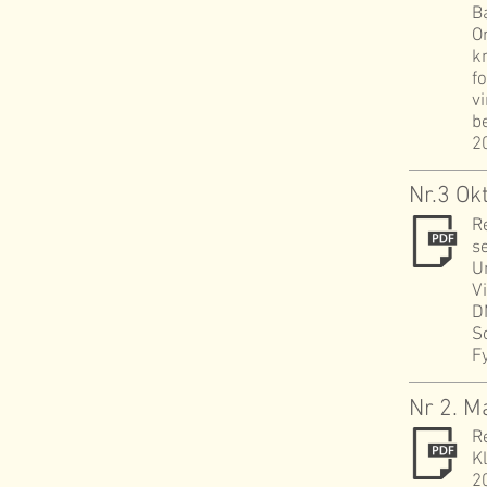
B
O
kn
f
v
b
2
Nr.3 Ok
R
s
U
V
D
S
F
Nr 2. M
R
K
2