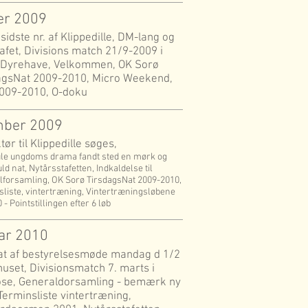
er 2009
sidste nr. af Klippedille, DM-lang og
afet, Divisions match 21/9-2009 i
 Dyrehave, Velkommen, OK Sorø
agsNat 2009-2010, Micro Weekend,
009-2010, O-doku
mber 2009
ør til Klippedille søges,
ule ungdoms drama fandt sted en mørk og
ld nat, Nytårsstafetten, Indkaldelse til
forsamling, OK Sorø TirsdagsNat 2009-2010,
liste, vintertræning, Vintertræningsløbene
 - Pointstillingen efter 6 løb
ar 2010
at af bestyrelsesmøde mandag d 1/2
huset, Divisionsmatch 7. marts i
se, Generaldorsamling - bemærk ny
Terminsliste vintertræning,