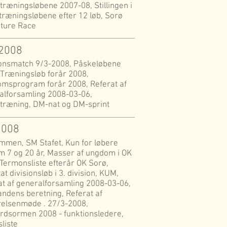
træningsløbene 2007-08, Stillingen i
træningsløbene efter 12 løb, Sorø
ture Race
 2008
ionsmatch 9/3-2008, Påskeløbene
 Træningsløb forår 2008,
msprogram forår 2008, Referat af
alforsamling 2008-03-06,
rtræning, DM-nat og DM-sprint
 2008
mmen, SM Stafet, Kun for løbere
m 7 og 20 år, Masser af ungdom i OK
 Termonsliste efterår OK Sorø,
at divisionsløb i 3. division, KUM,
at af generalforsamling 2008-03-06,
ndens beretning, Referat af
relsenmøde . 27/3-2008,
rdsormen 2008 - funktionsledere,
sliste