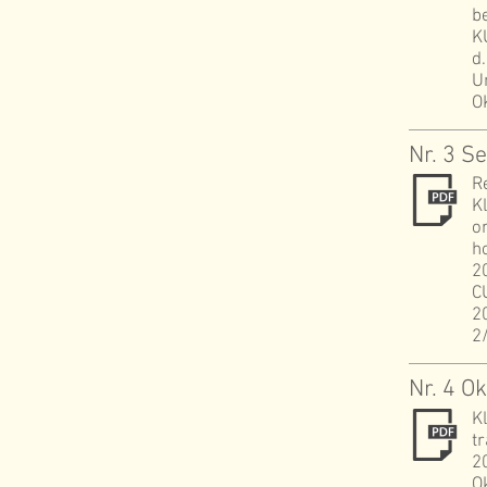
b
K
d
U
O
Nr. 3 
R
K
o
h
2
C
2
2
Nr. 4 O
K
t
2
O