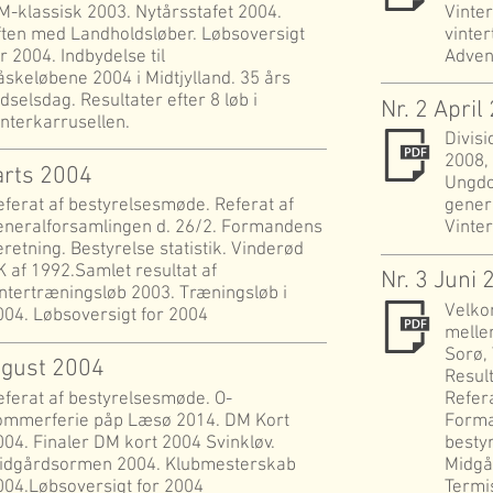
M-klassisk 2003. Nytårsstafet 2004.
Vinter
ften med Landholdsløber. Løbsoversigt
vinter
r 2004. Indbydelse til
Adven
åskeløbene 2004 i Midtjylland. 35 års
dselsdag. Resultater efter 8 løb i
Nr. 2 April
interkarrusellen.
Divis
2008,
arts 2004
Ungdo
eferat af bestyrelsesmøde. Referat af
gener
eneralforsamlingen d. 26/2. Formandens
Vinte
eretning. Bestyrelse statistik. Vinderød
K af 1992.Samlet resultat af
Nr. 3 Juni
intertræningsløb 2003. Træningsløb i
Velko
004. Løbsoversigt for 2004
melle
Sorø,
ugust 2004
Result
eferat af bestyrelsesmøde. O-
Refer
ommerferie påp Læsø 2014. DM Kort
Forma
004. Finaler DM kort 2004 Svinkløv.
besty
idgårdsormen 2004. Klubmesterskab
Midgå
004.Løbsoversigt for 2004
Termi