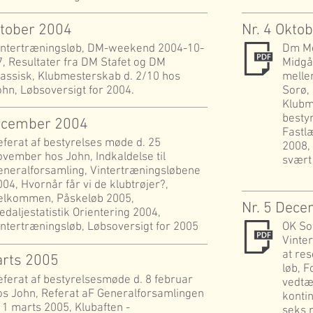
ktober 2004
Nr. 4 Okto
intertræningsløb, DM-weekend 2004-10-
Dm Me
7, Resultater fra DM Stafet og DM
Midgå
lassisk, Klubmesterskab d. 2/10 hos
mellem
ohn, Løbsoversigt for 2004.
Sorø,
Klubm
besty
December 2004
Fastl
eferat af bestyrelses møde d. 25
2008,
ovember hos John, Indkaldelse til
svært 
eneralforsamling, Vintertræningsløbene
004, Hvornår får vi de klubtrøjer?,
elkommen, Påskeløb 2005,
Nr. 5 Dec
edaljestatistik Orientering 2004,
intertræningsløb, Løbsoversigt for 2005
OK So
Vinter
at res
arts 2005
løb, F
eferat af bestyrelsesmøde d. 8 februar
vedtæg
os John, Referat aF Generalforsamlingen
konti
. 1 marts 2005, Klubaften -
seks r