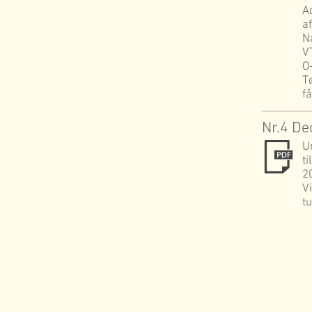
A
a
Na
V
O
T
f
Nr.4 D
U
t
20
V
t