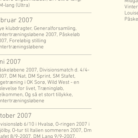
Midgå
M-lang (Ultra)
Vinte
Louis
ebruar 2007
Påske
ye klubdragter, Generalforsamling,
intertræningsløbene 2007, Påskeløb
07, Foreløbig stilling
intertræningsløbene
uni 2007
åskeløbene 2007, Divisionsmatch d. 4/4-
007, DM Nat, DM Sprint, SM Stafet,
igetræning i OK Sorø, Wild West - en
levelse for livet, Træningløb,
elkommen, Og så et stort tillykke,
intertræningsløbene
ktober 2007
ivisionsløb 6/10 i Hvalsø, O-ringen 2007 i
jölby, O-tur til Italien sommeren 2007, Dm
tafet 8/9-2007, DM Lang 9/9-2007,