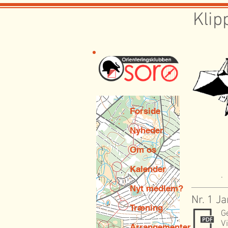
Klip
Forside
Nyheder
Om os
Kalender
.
Nyt medlem?
Nr. 1 J
Træning
G
V
Arrangementer