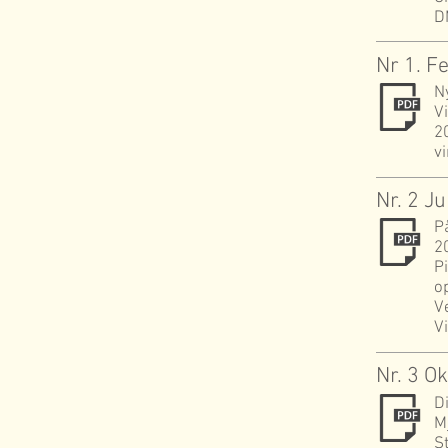
D
Nr 1. F
N
V
20
v
Nr. 2 J
P
2
P
op
V
V
Nr. 3 O
D
M
S