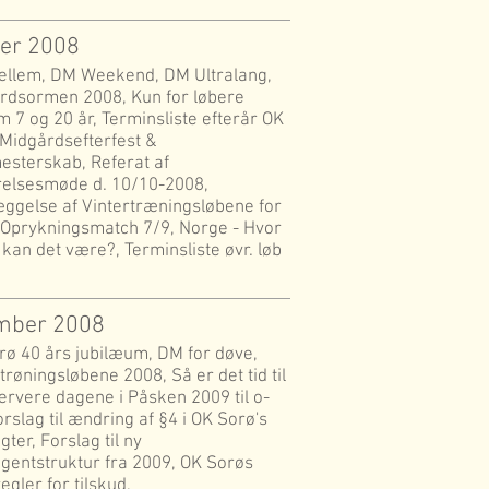
ber 2008
llem, DM Weekend, DM Ultralang,
rdsormen 2008, Kun for løbere
 7 og 20 år, Terminsliste efterår OK
 Midgårdsefterfest &
esterskab, Referat af
relsesmøde d. 10/10-2008,
æggelse af Vintertræningsløbene for
 Oprykningsmatch 7/9, Norge - Hvor
kan det være?, Terminsliste øvr. løb
ember 2008
rø 40 års jubilæum, DM for døve,
trøningsløbene 2008, Så er det tid til
ervere dagene i Påsken 2009 til o-
orslag til ændring af §4 i OK Sorø's
ter, Forslag til ny
ngentstruktur fra 2009, OK Sorøs
egler for tilskud,