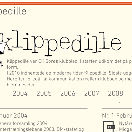
pedille
Klippedille var OK Sorøs klubblad. I starten udkom det på p
form.
I 2010 indhentede de moderne tider Klippedille. Sidste ud
Herefter foregår al kommunikation mellem klubben og me
hjemmesiden.
2004
2005
2006
2007
2008
.
anuar 2004
Nr. 1 Febr
eneralforsamling 2004.
Nytår
intertræningsløbene 2003. DM-stafet og
Midga