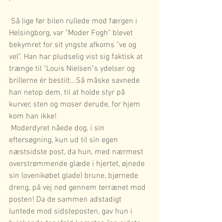
 Så lige før bilen rullede mod færgen i 
Helsingborg, var "Moder Fogh" blevet 
bekymret for sit yngste afkoms "ve og 
vel". Han har pludselig vist sig faktisk at 
trænge til "Louis Nielsen"s ydelser og 
brillerne ér bestilt...Så måske savnede 
han netop dem, til at holde styr på 
kurver, sten og moser derude, for hjem 
kom han ikke!  
 Moderdyret nåede dog, i sin 
eftersøgning, kun ud til sin egen 
næstsidste post, da hun, med nærmest 
overstrømmende glæde i hjertet, øjnede 
sin (ovenikøbet glade) brune, bjørnede 
dreng, på vej ned gennem terrænet mod 
posten! Da de sammen adstadigt 
luntede mod sidsteposten, gav hun i 