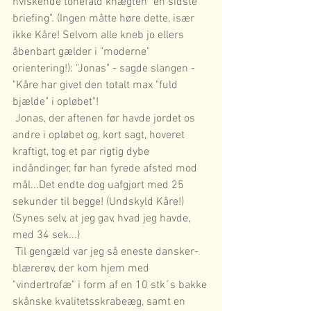
hviskende tonefald knægten "en sidste 
briefing". (Ingen måtte høre dette, især 
ikke Kåre! Selvom alle kneb jo ellers 
åbenbart gælder i "moderne" 
orientering!): "Jonas" - sagde slangen - 
"Kåre har givet den totalt max "fuld 
bjælde" i opløbet"!  
 Jonas, der aftenen før havde jordet os 
andre i opløbet og, kort sagt, hoveret 
kraftigt, tog et par rigtig dybe 
indåndinger, før han fyrede afsted mod 
mål...Det endte dog uafgjort med 25 
sekunder til begge! (Undskyld Kåre!) 
(Synes selv, at jeg gav, hvad jeg havde, 
med 34 sek...) 
 Til gengæld var jeg så eneste dansker-
blærerøv, der kom hjem med 
"vindertrofæ" i form af en 10 stk´s bakke 
skånske kvalitetsskrabeæg, samt en 