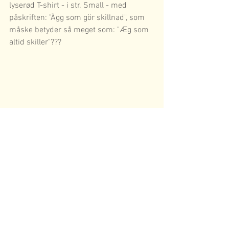
lyserød T-shirt - i str. Small - med 
påskriften: "Ägg som gör skillnad", som 
måske betyder så meget som: "Æg som 
altid skiller"??? 
 OK, "Hej hej" fra Hønemor Hanne. 
(DOLPHine med SI-køllen). 
 PS: Fedt, hvis vi kunne skyde en 
"postkort"-tradition igang, her på siden... 