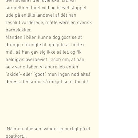
overlevelse i den svenske nat. Var 
simpelthen faret vild og blevet stoppet 
ude på en lille landevej af dét han 
resolut vurderede, måtte være en svensk 
børnelokker. 
Manden i bilen kunne dog godt se at 
drengen trængte til hjælp til at finde i 
mål, så han gav sig ikke så let, og fik 
heldigvis overbevist Jacob om, at han 
selv var o-løber. Vi andre løb enten 
"skide"- eller "godt", men ingen nød altså 
deres aftensmad så meget som Jacob! 
 Nå men pladsen svinder jo hurtigt på et 
postkort... 