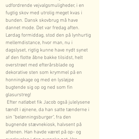
udfordrende vejvalgsmuligheder, i en 
fugtig skov med utrolig meget kvas i 
bunden. Dansk skovbrug må have 
dannet mode. Det var fredag aften. 
Lørdag formiddag, stod den på lynhurtig 
mellemdistance, hvor man, nu i 
dagslyset, rigtig kunne have nydt synet 
af den flotte åbne bakke tilsidst, helt 
overstrøet med efterårsblade og 
dekorative sten som krymmel på en 
honningkage og med en lysløjpe 
bugtende sig op og ned som fin 
glasurstreg! 
 Efter natløbet fik Jacob også julelysene 
tændt i øjnene, da han satte tænderne i 
sin "belønningsburger", fra den 
bugnende stævnekiosk, halvsent på 
aftenen. Han havde været på op- og 