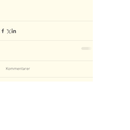
Kommentarer
Skriv en kommentar...
Nyheds Arkiv