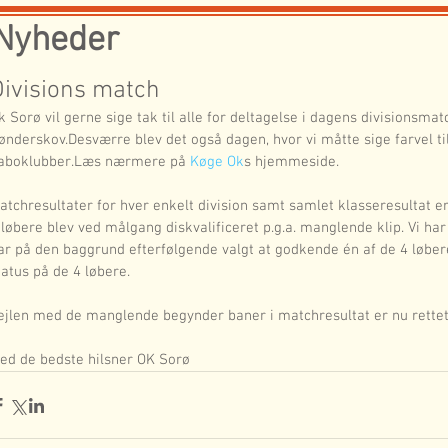
Nyheder
Divisions match
k Sorø vil gerne sige tak til alle for deltagelse i dagens divisionsmat
ønderskov.Desværre blev det også dagen, hvor vi måtte sige farvel til
aboklubber.Læs nærmere på 
Køge Ok
s hjemmeside.
atchresultater for hver enkelt division samt samlet klasseresultat er
 løbere blev ved målgang diskvalificeret p.g.a. manglende klip. Vi h
ar på den baggrund efterfølgende valgt at godkende én af de 4 løbere
tatus på de 4 løbere.
ejlen med de manglende begynder baner i matchresultat er nu rettet
ed de bedste hilsner OK Sorø