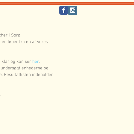
cher i Sorø 
 en løber fra en af vores 
 klar og kan ser 
her
.
ar undersøgt enhederne og 
. Resultatlisten indeholder 
.