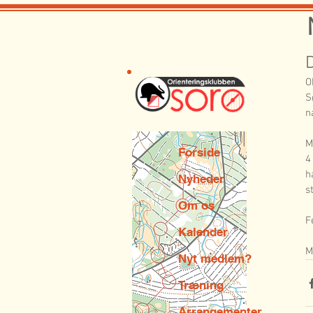
O
S
n
M
Forside
4
h
Nyheder
s
Om os
F
Kalender
M
Nyt medlem?
Træning
Arrangementer