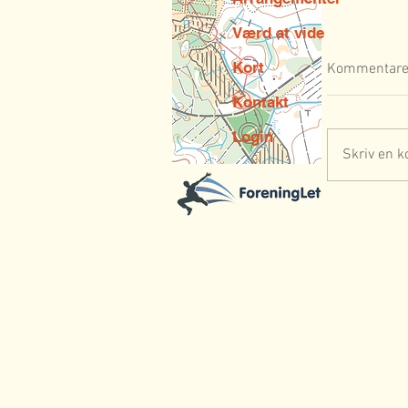
Værd at vide
Kort
Kommentare
Kontakt
Login
Skriv en k