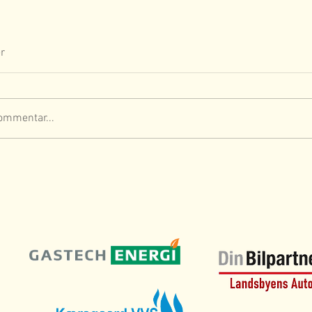
r
ommentar...