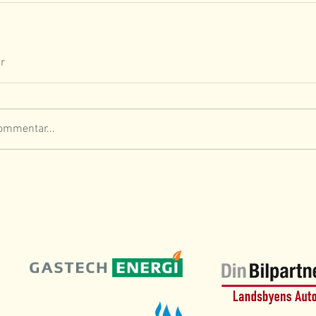
r
ommentar...