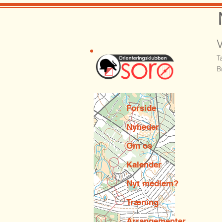
T
B
Forside
Nyheder
Om os
Kalender
Nyt medlem?
Træning
Arrangementer