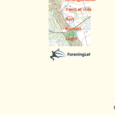
Værd at vide
Kort
Kontakt
Login