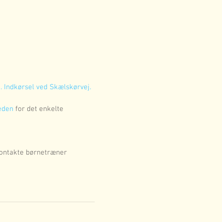
. Indkørsel ved Skælskørvej.
eden
 for det enkelte 
kontakte børnetræner 