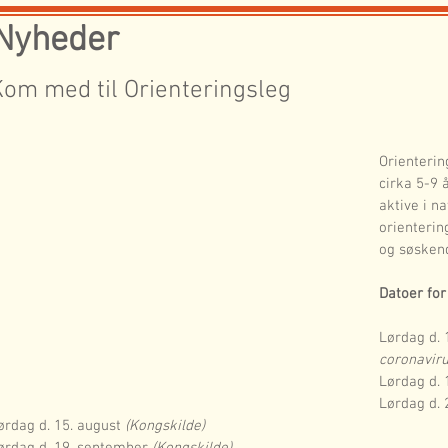
Nyheder
Kom med til Orienteringsleg
Orienterin
cirka 5-9 å
aktive i n
orienterin
og søsken
Datoer for
Lørdag d. 1
coronaviru
Lørdag d. 
Lørdag d. 2
ørdag d. 15. august 
(Kongskilde)