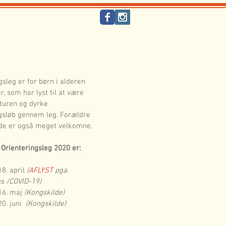
gsleg er for børn i alderen 
r, som har lyst til at være 
aturen og dyrke 
gsløb gennem leg. Forældre 
de er også meget velkomne.
 Orienteringsleg 2020 er:
8. april 
(
AFLYST 
pga. 
s /COVID-19)
16. maj 
(Kongskilde)
0. juni  
(Kongskilde)