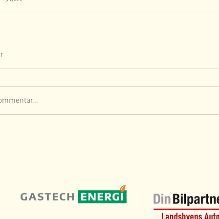
r
ommentar...