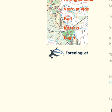
L
L
Værd at vide
T
Kort
V
Kontakt
Login
K
K
T
a
H
H
L