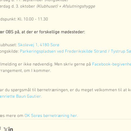
ørdag d. 19. september 
(Kongskilde)
ørdag d. 3. oktober 
(Klubhuset) + Afslutningshygge
idspunkt: Kl. 10.00 - 11.30
ær OBS på, at der er forskellige mødesteder:
lubhuset: 
Skolevej 1, 4180 Sorø
ongskilde: 
Parkeringspladsen ved Frederikskilde Strand / Tystrup Sø
ilmelding er ikke nødvendig. Men skriv gerne på 
Facebook-begivenh
rrangement, om I kommer.
ar du spørgsmål til børnetræningen, er du meget velkommen til at 
enriette Baun Gautier.
æs mere om 
OK Sorøs børnetræning her.