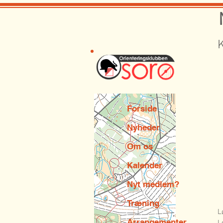
Forside
Nyheder
Om os
Kalender
Nyt medlem?
Træning
L
Arrangementer