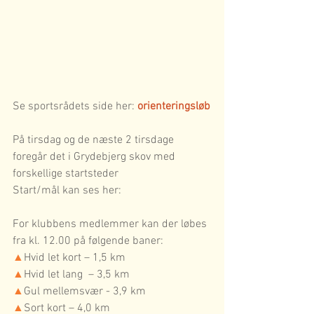
Se sportsrådets side her: 
orienteringsløb
På tirsdag og de næste 2 tirsdage 
foregår det i Grydebjerg skov med 
forskellige startsteder
Start/mål kan ses her:  
For klubbens medlemmer kan der løbes 
fra kl. 12.00 på følgende baner: 
▲
Hvid let kort – 1,5 km
▲
Hvid let lang  – 3,5 km
▲
Gul mellemsvær - 3,9 km
▲
Sort kort – 4,0 km