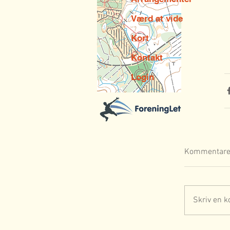
Værd at vide
Kort
Kontakt
Login
Kommentare
Skriv en k