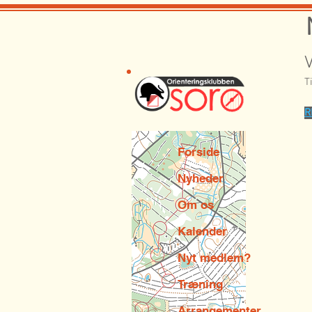
V
T
R
Forside
Nyheder
Om os
Kalender
Nyt medlem?
Træning
Arrangementer